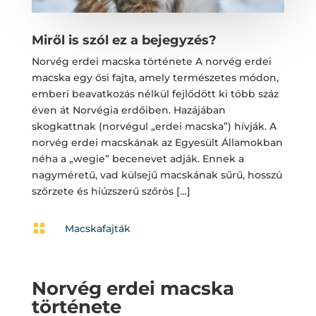
Miről is szól ez a bejegyzés?
Norvég erdei macska története A norvég erdei
macska egy ősi fajta, amely természetes módon,
emberi beavatkozás nélkül fejlődött ki több száz
éven át Norvégia erdőiben. Hazájában
skogkattnak (norvégul „erdei macska”) hívják. A
norvég erdei macskának az Egyesült Államokban
néha a „wegie” becenevet adják. Ennek a
nagyméretű, vad külsejű macskának sűrű, hosszú
szőrzete és hiúzszerű szőrös […]

Macskafajták
Norvég erdei macska
története