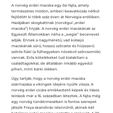
A norvég erdei macska egy ősi fajta, amely
természetes módon, emberi beavatkozás nélkül
fejlődött ki több száz éven át Norvégia erdőiben.
Hazájában skogkattnak (norvégul „erdei
macska”) hívják. A norvég erdei macskának az
Egyesült Államokban néha a „wegie” becenevet
adják. Ennek a nagyméretű, vad külsejű
macskának sűrű, hosszú szőrzete és hiúzszerű
szőrös fülei (a fülhegyeken növekvő szőrcsomók)
vannak. Erős kötelékeket tud kialakítani a
családtagokkal, de általában inkább egyedül
pihen, mint bárki ölében.
Úgy tartják, hogy a norvég erdei macska
származása a vikingek idejére nyúlik vissza. A
norvég erdei cicára emlékeztető képek és írásos
leírások már a 16. században léteztek. A fajta még
egy norvég tündérmesében is fontos szerepet
játszik Freya skandináv istennőről, akinek két