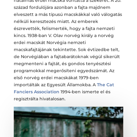
hatalmas erdei macska vontatta a szekerét. A 20.
század fordulójára azonban a fajta majdnem
elveszett a más típusú macskákkal való válogatás
nélküli keresztezés miatt. Az emberek
észrevették, felismerték, hogy a fajta nemzeti
kincs. 1938-ban V. Olav norvég király a norvég
erdei macskát Norvégia nemzeti
macskafajtájának tekintette. Sok évtizedbe telt,
de Norvégiában a fajtabarátoknak végül sikerült
megmenteni a fajtát, és gondos tenyésztési
programokkal megerősíteni egyedszámát. Az
első norvég erdei macskákat 1979-ben
importálták az Egyesült Államokba. A
The Cat
Fanciers Association
1994-ben ismerte el és
regisztrálta hivatalosan.