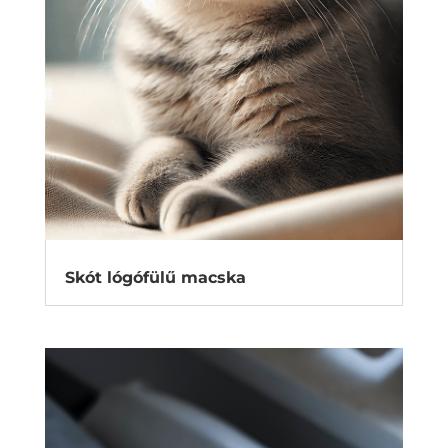
Skót lógófülű macska