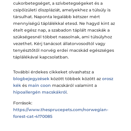
cukorbetegséget, a szívbetegségeket és a
csípőízületi diszpláziát, amelyekhez a túlsúly is
társulhat. Naponta legalább kétszer mért
mennyiségű táplálékkal etesd. Ne hagyd kint az
ételt egész nap, a szabadon táplált macskák a
szükségesnél többet nassolnak, ami túlsúlyhoz
vezethet. Kérj tanácsot állatorvosodtól vagy
tenyésztőtől norvég erdei macskád egészséges
táplálékával kapcsolatban.
További érdekes cikkeket olvashatsz a
blogbejegyzések
között többek között az
orosz
kék
és
main coon
macskáról valamint a
hipoallergén macskákról
.
Források:
https://www.thesprucepets.com/norwegian-
forest-cat-4170085