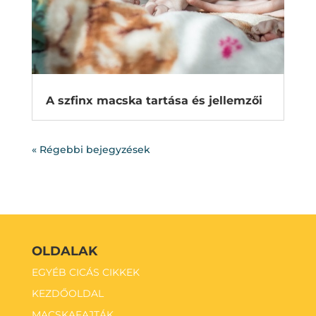
A szfinx macska tartása és jellemzői
« Régebbi bejegyzések
OLDALAK
EGYÉB CICÁS CIKKEK
KEZDŐOLDAL
MACSKAFAJTÁK