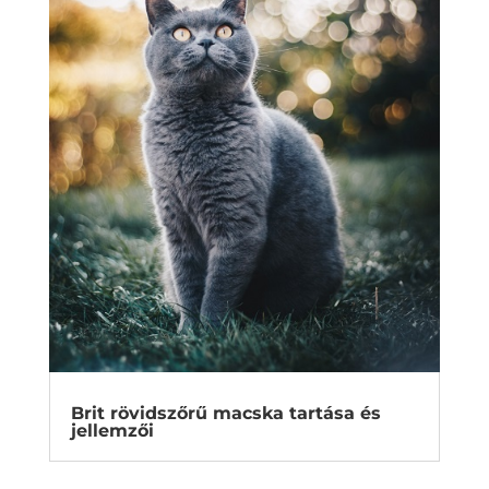
Brit rövidszőrű macska tartása és
jellemzői