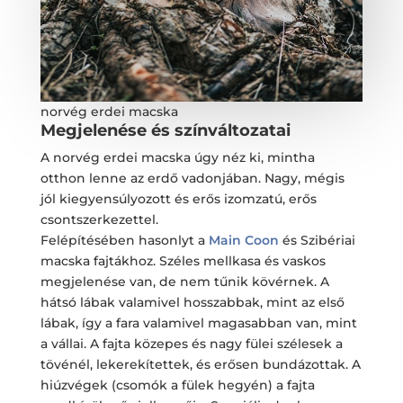
norvég erdei macska
Megjelenése és színváltozatai
A norvég erdei macska úgy néz ki, mintha
otthon lenne az erdő vadonjában. Nagy, mégis
jól kiegyensúlyozott és erős izomzatú, erős
csontszerkezettel.
Felépítésében hasonlyt a
Main Coon
és Szibériai
macska fajtákhoz. Széles mellkasa és vaskos
megjelenése van, de nem tűnik kövérnek. A
hátsó lábak valamivel hosszabbak, mint az első
lábak, így a fara valamivel magasabban van, mint
a vállai. A fajta közepes és nagy fülei szélesek a
tövénél, lekerekítettek, és erősen bundázottak. A
hiúzvégek (csomók a fülek hegyén) a fajta