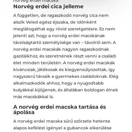
norvég erdei macska
Norvég erdei cica jelleme
A független, de ragaszkodó norvég cica nem
alszik Veled egész éjszaka, de időnként
meglátogathat egy rövid szeretgetésre. Ez nem
jelenti azt, hogy a norvég erdei macskának
távolságtartó személyisége van – távolról sem. A
norvég erdei macskák nagyon ragaszkodnak
gazdáikhoz, és szeretnének részt venni a családi
élet minden területén. A norvég erdei macskák
kíváncsiak, játékosak és kiegyensúlyozottak, így
nagyszerű társaik a gyermekes családoknak. Elég
alkalmazkodók ahhoz, hogy a nyugodtabb
kutyákkal kijöjjenek, és általában boldogan élnek
más macskákkal is.
A norvég erdei macska tartása és
ápolása
A norvég erdei macska sűrű szőrzete hetente
alapos kefélést igényel a gubancok elkerülése