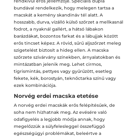
rendkívül erős jellemzője. Speciális dupla
bundával rendelkezik, hogy melegen tartsa a
macskát a kemény skandináv tél alatt. A
hosszabb, durva, vízálló külső szőrzet a mellkasnál
fodrot, a nyaknál gallért, a hátsó lábakon
barázdákat, bozontos farkat és a lábujjak között
erős tincset képez. A rövid, sűrű aljszőrzet meleg
szigetelést biztosít a hideg ellen. A macska
szőrzete szivárvány színekben, árnyalatokban és
mintázatban jelenik meg. Lehet cirmos,
tigrismintás, pettyes vagy gyűrűzött, esetleg
fekete, kék, borostyán, teknőctarka színű vagy
ezek kombinációja.
Norvég erdei macska etetése
A norvég erdei macskák erős felépítésűek, de
soha nem hízhatnak meg. Az evésére való
odafigyelés a legjobb módja annak, hogy
megelőzzük a súlyfelesleggel összefüggő
egészségügyi problémákat, beleértve a