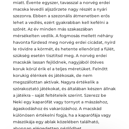
miatt. Évente egyszer, tavasszal a norvég erdei
macska levedli aljszőrzete nagy részét a nyári
szezonra. Ebben a szezonális átmenetben erős
lehet a vedlés, ezért gyakrabban kell kefélni a
szőrét. Az év minden más szakaszában
mérsékelten vedlik. A fogmosás mellett néhány
havonta fürdesd meg norvég erdei cicádat, nyírd
le rövidre a körmét, és hetente ellenőrizd a fülét,
szükség esetén tisztítsd meg. A norvég erdei
macskák lassan fejlődnek, nagyjából ötéves
koruk körül érik el a teljes méretüket. Felnőtt
korukig élénkek és játékosak, de nem
megszállottan aktívak. Nagyra értékelik a
szórakoztató játékokat, és általában készen állnak
a játékra – saját feltételeik szerint. Szerezz be
Neki egy kaparófát vagy tornyot a mászáshoz,
ágaskodáshoz és vakarózáshoz. A macskád
különösen értékelni fogja, ha a kaparófája vagy
mászókája egy ablak közelében található,
ahonnan elégedetten nézlődhet.