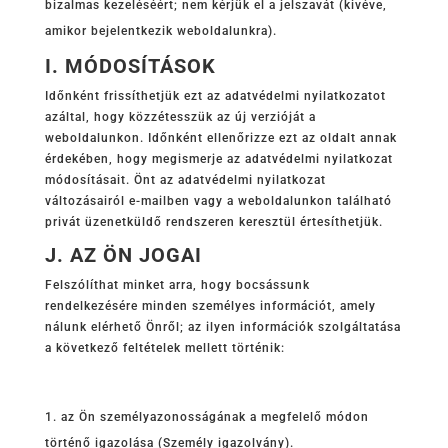
bizalmas kezeléséért; nem kérjük el a jelszavát (kivéve,
amikor bejelentkezik weboldalunkra).
I. MÓDOSÍTÁSOK
Időnként frissíthetjük ezt az adatvédelmi nyilatkozatot
azáltal, hogy közzétesszük az új verzióját a
weboldalunkon. Időnként ellenőrizze ezt az oldalt annak
érdekében, hogy megismerje az adatvédelmi nyilatkozat
módosításait. Önt az adatvédelmi nyilatkozat
változásairól e-mailben vagy a weboldalunkon található
privát üzenetküldő rendszeren keresztül értesíthetjük.
J. AZ ÖN JOGAI
Felszólíthat minket arra, hogy bocsássunk
rendelkezésére minden személyes információt, amely
nálunk elérhető Önről; az ilyen információk szolgáltatása
a következő feltételek mellett történik:
az Ön személyazonosságának a megfelelő módon
történő igazolása (Személy igazolvány).