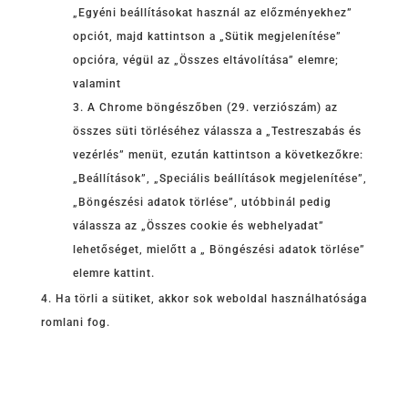
„Egyéni beállításokat használ az előzményekhez”
opciót, majd kattintson a „Sütik megjelenítése”
opcióra, végül az „Összes eltávolítása” elemre;
valamint
A Chrome böngészőben (29. verziószám) az
összes süti törléséhez válassza a „Testreszabás és
vezérlés” menüt, ezután kattintson a következőkre:
„Beállítások”, „Speciális beállítások megjelenítése”,
„Böngészési adatok törlése”, utóbbinál pedig
válassza az „Összes cookie és webhelyadat”
lehetőséget, mielőtt a „ Böngészési adatok törlése”
elemre kattint.
Ha törli a sütiket, akkor sok weboldal használhatósága
romlani fog.