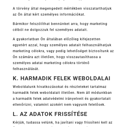
A törvény által megengedett mértékben visszatarthatjuk
az Ön által kért személyes információkat.
Bármikor felszólíthat bennünket arra, hogy marketing
célból ne dolgozzuk fel személyes adatait.
A gyakorlatban Ön általában előzőleg kifejezetten
egyetért azzal, hogy személyes adatait felhasználhatjuk
marketing célokra, vagy pedig lehetőséget biztosítunk az
Ön számára azt illetően, hogy visszautasíthassa a
személyes adatai marketing célokra történő
felhasználását.
K. HARMADIK FELEK WEBOLDALAI
Weboldalunk hivatkozásokat és részleteket tartalmaz
harmadik felek weboldalait illetően. Nem áll módunkban
a harmadik felek adatvédelmi irányelveit és gyakorlatait
ellenőrizni, valamint azokért nem vagyunk felelősek.
L. AZ ADATOK FRISSÍTÉSE
Kérjük, tudassa velünk, ha javítani vagy frissíteni kell az