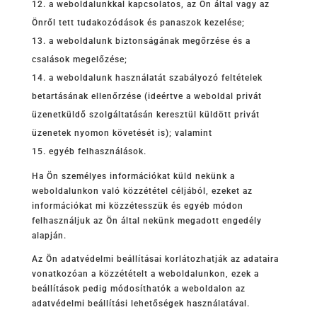
a weboldalunkkal kapcsolatos, az Ön által vagy az
Önről tett tudakozódások és panaszok kezelése;
a weboldalunk biztonságának megőrzése és a
csalások megelőzése;
a weboldalunk használatát szabályozó feltételek
betartásának ellenőrzése (ideértve a weboldal privát
üzenetküldő szolgáltatásán keresztül küldött privát
üzenetek nyomon követését is); valamint
egyéb felhasználások.
Ha Ön személyes információkat küld nekünk a
weboldalunkon való közzététel céljából, ezeket az
információkat mi közzétesszük és egyéb módon
felhasználjuk az Ön által nekünk megadott engedély
alapján.
Az Ön adatvédelmi beállításai korlátozhatják az adataira
vonatkozóan a közzétételt a weboldalunkon, ezek a
beállítások pedig módosíthatók a weboldalon az
adatvédelmi beállítási lehetőségek használatával.