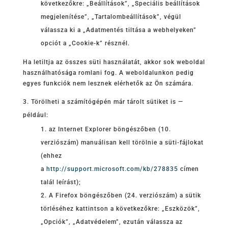
következőkre: „Beállítások”, „Speciális beállítások
megjelenítése”, „Tartalombeállítások”, végül
válassza ki a „Adatmentés tiltása a webhelyeken”
opciót a „Cookie-k” résznél.
Ha letiltja az összes süti használatát, akkor sok weboldal
használhatósága romlani fog. A weboldalunkon pedig
egyes funkciók nem lesznek elérhetők az Ön számára.
Törölheti a számítógépén már tárolt sütiket is —
például:
az Internet Explorer böngészőben (10.
verziószám) manuálisan kell törölnie a süti-fájlokat
(ehhez
a
http://support.microsoft.com/kb/278835
címen
talál leírást);
A Firefox böngészőben (24. verziószám) a sütik
törléséhez kattintson a következőkre: „Eszközök”,
„Opciók”, „Adatvédelem”, ezután válassza az