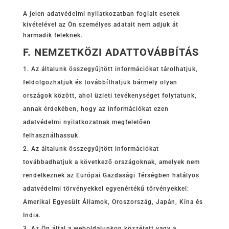
A jelen adatvédelmi nyilatkozatban foglalt esetek
kivételével az Ön személyes adatait nem adjuk át
harmadik feleknek.
F. NEMZETKÖZI ADATTOVÁBBÍTÁS
Az általunk összegyűjtött információkat tárolhatjuk,
feldolgozhatjuk és továbbíthatjuk bármely olyan
országok között, ahol üzleti tevékenységet folytatunk,
annak érdekében, hogy az információkat ezen
adatvédelmi nyilatkozatnak megfelelően
felhasználhassuk.
Az általunk összegyűjtött információkat
továbbadhatjuk a következő országoknak, amelyek nem
rendelkeznek az Európai Gazdasági Térségben hatályos
adatvédelmi törvényekkel egyenértékű törvényekkel:
Amerikai Egyesült Államok, Oroszország, Japán, Kína és
India.
Az Ön által a weboldalunkon közzétett vagy a