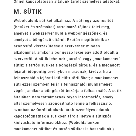
Önnel kapcsolatosan általunk tárolt személyes adatokat.
M. SÜTIK
Weboldalunk sütiket alkalmaz. A süti egy azonosítót
(betűket és számokat) tartalmazó fájlnak felel meg,
amelyet a webszerver küld a webböngészőnek, és
amelyet a böngésző eltárol. Ezután megtörténik az
azonosító visszaküldése a szerverhez minden
alkalommal, amikor a böngésző lekér egy adott oldalt a
szerverről. A sütik lehetnek „tartós” vagy „munkamenet”
sütik: a tartós sütiket a böngésző tárolja, és a megadott
lejárati időpontig érvényben maradnak, kivéve, ha a
felhasználó a lejárati idő előtt törli őket; a munkamenet
süti ezzel szemben lejár a felhasználói munkamenet
végén, amikor a böngészőt bezárja a felhasználó. A sütik
általában nem tartalmaznak olyan információt, amely
által személyesen azonosítható lenne a felhasználó,
azonban az Önről általunk tárolt személyes adatok
kapcsolódhatnak a sütikben tárolt illetve a sütikből
kiolvasható információkhoz. {Weboldalunkon
munkamenet sütiket és tartós sütiket is használunk.}