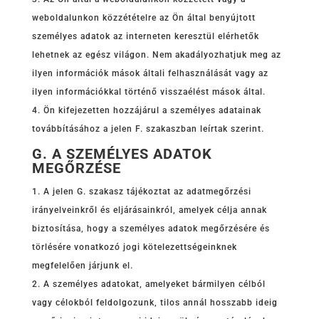
weboldalunkon közzétételre az Ön által benyújtott
személyes adatok az interneten keresztül elérhetők
lehetnek az egész világon. Nem akadályozhatjuk meg az
ilyen információk mások általi felhasználását vagy az
ilyen információkkal történő visszaélést mások által.
Ön kifejezetten hozzájárul a személyes adatainak
továbbításához a jelen F. szakaszban leírtak szerint.
G. A SZEMÉLYES ADATOK
MEGŐRZÉSE
A jelen G. szakasz tájékoztat az adatmegőrzési
irányelveinkről és eljárásainkról, amelyek célja annak
biztosítása, hogy a személyes adatok megőrzésére és
törlésére vonatkozó jogi kötelezettségeinknek
megfelelően járjunk el.
A személyes adatokat, amelyeket bármilyen célból
vagy célokból feldolgozunk, tilos annál hosszabb ideig