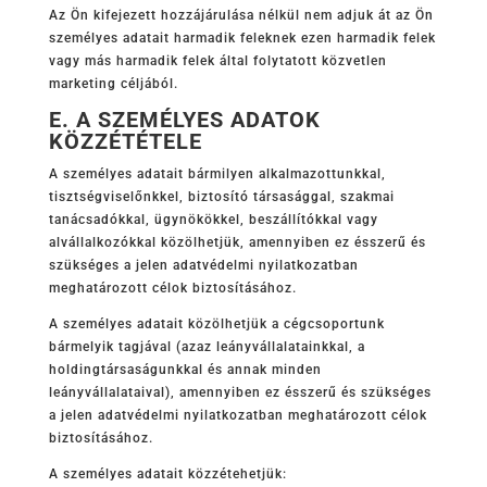
Az Ön kifejezett hozzájárulása nélkül nem adjuk át az Ön
személyes adatait harmadik feleknek ezen harmadik felek
vagy más harmadik felek által folytatott közvetlen
marketing céljából.
E. A SZEMÉLYES ADATOK
KÖZZÉTÉTELE
A személyes adatait bármilyen alkalmazottunkkal,
tisztségviselőnkkel, biztosító társasággal, szakmai
tanácsadókkal, ügynökökkel, beszállítókkal vagy
alvállalkozókkal közölhetjük, amennyiben ez ésszerű és
szükséges a jelen adatvédelmi nyilatkozatban
meghatározott célok biztosításához.
A személyes adatait közölhetjük a cégcsoportunk
bármelyik tagjával (azaz leányvállalatainkkal, a
holdingtársaságunkkal és annak minden
leányvállalataival), amennyiben ez ésszerű és szükséges
a jelen adatvédelmi nyilatkozatban meghatározott célok
biztosításához.
A személyes adatait közzétehetjük: