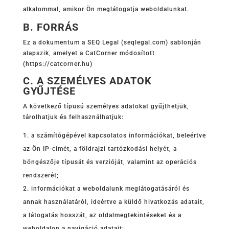
alkalommal, amikor Ön meglátogatja weboldalunkat.
B. FORRÁS
Ez a dokumentum a SEQ Legal (seqlegal.com) sablonján
alapszik, amelyet a CatCorner módosított
(https://catcorner.hu
)
C. A SZEMÉLYES ADATOK
GYŰJTÉSE
A következő típusú személyes adatokat gyűjthetjük,
tárolhatjuk és felhasználhatjuk:
a számítógépével kapcsolatos információkat, beleértve
az Ön IP-címét, a földrajzi tartózkodási helyét, a
böngészője típusát és verzióját, valamint az operációs
rendszerét;
információkat a weboldalunk meglátogatásáról és
annak használatáról, ideértve a küldő hivatkozás adatait,
a látogatás hosszát, az oldalmegtekintéseket és a
weboldalon a navigáció adatait;