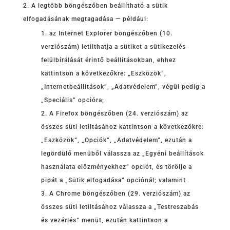
A legtöbb böngészőben beállítható a sütik
elfogadásának megtagadása — például:
az Internet Explorer böngészőben (10.
verziószám) letilthatja a sütiket a sütikezelés
felülbírálását érintő beállításokban, ehhez
kattintson a következőkre: „Eszközök”,
„Internetbeállítások”, „Adatvédelem”, végül pedig a
„Speciális” opcióra;
A Firefox böngészőben (24. verziószám) az
összes süti letiltásához kattintson a következőkre:
„Eszközök”, „Opciók”, „Adatvédelem”, ezután a
legördülő menüből válassza az „Egyéni beállítások
használata előzményekhez” opciót, és törölje a
pipát a „Sütik elfogadása” opciónál; valamint
A Chrome böngészőben (29. verziószám) az
összes süti letiltásához válassza a „Testreszabás
és vezérlés” menüt, ezután kattintson a