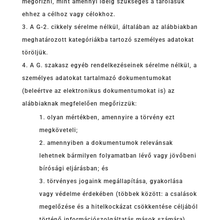
megőrizni, mint amennyi ideig szükséges a tárolásuk
ehhez a célhoz vagy célokhoz.
A G-2. cikkely sérelme nélkül, általában az alábbiakban
meghatározott kategóriákba tartozó személyes adatokat
töröljük.
A G. szakasz egyéb rendelkezéseinek sérelme nélkül, a
személyes adatokat tartalmazó dokumentumokat
(beleértve az elektronikus dokumentumokat is) az
alábbiaknak megfelelően megőrizzük:
olyan mértékben, amennyire a törvény ezt
megköveteli;
amennyiben a dokumentumok relevánsak
lehetnek bármilyen folyamatban lévő vagy jövőbeni
bírósági eljárásban; és
törvényes jogaink megállapítása, gyakorlása
vagy védelme érdekében (többek között: a csalások
megelőzése és a hitelkockázat csökkentése céljából
történő információszolgáltatás mások számára).