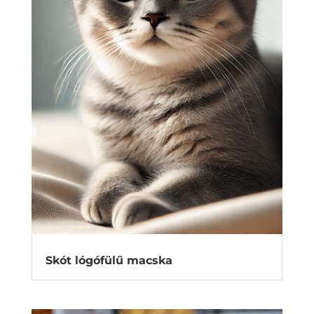
Skót lógófülű macska