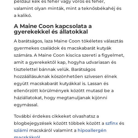
például kék és fehér vagy vörös és fehér,
valamint olyan minták, mint a teknősbékahéj és
a kalikó.
A Maine Coon kapcsolata a
gyerekekkel és állatokkal
A barátságos, laza Maine Coon tökéletes választás
gyermekes családok és macskabarát kutyák
számára. A Maine Coon kiscica szereti a figyelmet,
amit a gyerekektől kap, hogyha udvariasan és
tisztelettel bánnak velük. Barátságos
hozzáállásuknak köszönhetően szívesen élnek
együtt macskabarát kutyákkal is. Lassan és
ellenőrzött körülmények között mutasd be a
háziállatokat, hogy megtanuljanak kijönni
egymással.
További érdekes cikkeket olvashatsz a
blogbejegyzések között többek között a
szfinx
és
sziámi
macskáról valamint a
hipoallergén
macskákról
.