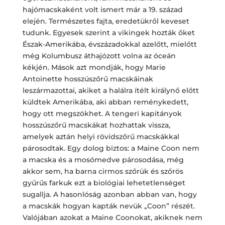
hajómacskaként volt ismert már a 19. század
elején. Természetes fajta, eredetükről keveset
tudunk. Egyesek szerint a vikingek hozták őket
Észak-Amerikába, évszázadokkal azelőtt, mielőtt
még Kolumbusz áthajózott volna az óceán
kékjén. Mások azt mondják, hogy Marie
Antoinette hosszúszőrű macskáinak
leszármazottai, akiket a halálra ítélt királynő előtt
küldtek Amerikába, aki abban reménykedett,
hogy ott megszökhet. A tengeri kapitányok
hosszúszőrű macskákat hozhattak vissza,
amelyek aztán helyi rövidszőrű macskákkal
párosodtak. Egy dolog biztos: a Maine Coon nem
a macska és a mosómedve párosodása, még
akkor sem, ha barna cirmos szőrük és szőrös
gyűrűs farkuk ezt a biológiai lehetetlenséget
sugallja. A hasonlóság azonban abban van, hogy
a macskák hogyan kapták nevük „Coon” részét.
Valójában azokat a Maine Coonokat, akiknek nem