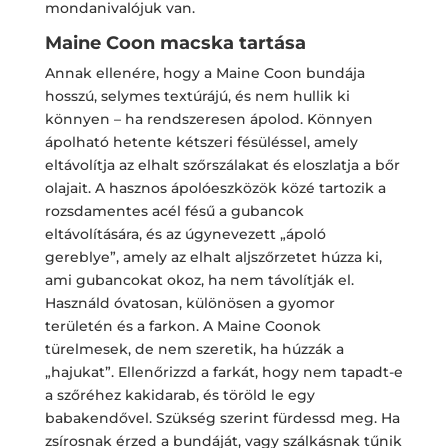
mondanivalójuk van.
Maine Coon macska tartása
Annak ellenére, hogy a Maine Coon bundája
hosszú, selymes textúrájú, és nem hullik ki
könnyen – ha rendszeresen ápolod. Könnyen
ápolható hetente kétszeri fésüléssel, amely
eltávolítja az elhalt szőrszálakat és eloszlatja a bőr
olajait. A hasznos ápolóeszközök közé tartozik a
rozsdamentes acél fésű a gubancok
eltávolítására, és az úgynevezett „ápoló
gereblye”, amely az elhalt aljszőrzetet húzza ki,
ami gubancokat okoz, ha nem távolítják el.
Használd óvatosan, különösen a gyomor
területén és a farkon. A Maine Coonok
türelmesek, de nem szeretik, ha húzzák a
„hajukat”. Ellenőrizzd a farkát, hogy nem tapadt-e
a szőréhez kakidarab, és töröld le egy
babakendővel. Szükség szerint fürdessd meg. Ha
zsírosnak érzed a bundáját, vagy szálkásnak tűnik