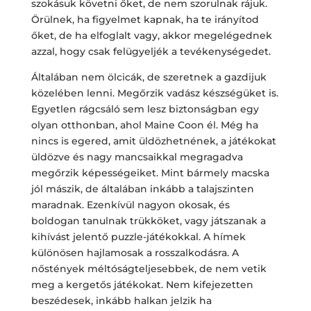
szokásuk követni őket, de nem szorulnak rájuk.
Örülnek, ha figyelmet kapnak, ha te irányítod
őket, de ha elfoglalt vagy, akkor megelégednek
azzal, hogy csak felügyeljék a tevékenységedet.
Általában nem ölcicák, de szeretnek a gazdijuk
közelében lenni. Megőrzik vadász készségüket is.
Egyetlen rágcsáló sem lesz biztonságban egy
olyan otthonban, ahol Maine Coon él. Még ha
nincs is egered, amit üldözhetnének, a játékokat
üldözve és nagy mancsaikkal megragadva
megőrzik képességeiket. Mint bármely macska
jól mászik, de általában inkább a talajszinten
maradnak. Ezenkívül nagyon okosak, és
boldogan tanulnak trükköket, vagy játszanak a
kihívást jelentő puzzle-játékokkal. A hímek
különösen hajlamosak a rosszalkodásra. A
nőstények méltóságteljesebbek, de nem vetik
meg a kergetős játékokat. Nem kifejezetten
beszédesek, inkább halkan jelzik ha