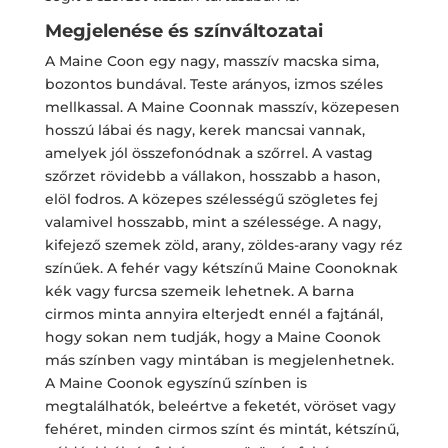
Megjelenése és színváltozatai
A Maine Coon egy nagy, masszív macska sima,
bozontos bundával. Teste arányos, izmos széles
mellkassal. A Maine Coonnak masszív, közepesen
hosszú lábai és nagy, kerek mancsai vannak,
amelyek jól összefonódnak a szőrrel. A vastag
szőrzet rövidebb a vállakon, hosszabb a hason,
elöl fodros. A közepes szélességű szögletes fej
valamivel hosszabb, mint a szélessége. A nagy,
kifejező szemek zöld, arany, zöldes-arany vagy réz
színűek. A fehér vagy kétszínű Maine Coonoknak
kék vagy furcsa szemeik lehetnek. A barna
cirmos minta annyira elterjedt ennél a fajtánál,
hogy sokan nem tudják, hogy a Maine Coonok
más színben vagy mintában is megjelenhetnek.
A Maine Coonok egyszínű színben is
megtalálhatók, beleértve a feketét, vöröset vagy
fehéret, minden cirmos színt és mintát, kétszínű,