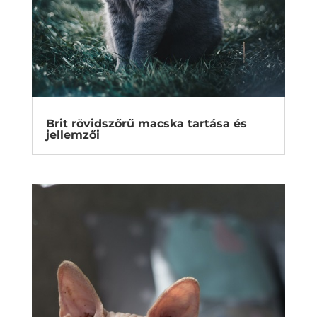
Brit rövidszőrű macska tartása és
jellemzői