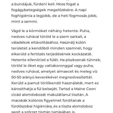
a bundájuk, fürdeni kell. Moss fogat a
fogágybetegségek megelőzésére. A napi
foghigiénia a legjobb, de a heti fogmosás jobb,
mint a semmi.
Vágd le a körmöket néhány hetente. Puha,
nedves ruhával töröld le a szem sarkait, a
váladékok eltávolításához. Használj külön
területet a kendőből minden szemnél, hogy
elkerüld a fertőzés terjedésének kockázatát.
Hetente ellenőrizd a fülét. Ha piszkosnak tűnnek,
töröld le őket egy vattakoronggal vagy puha,
nedves ruhával, amelyet almaecet és meleg víz
50-50 arányú keverékével megnedvesítettél.
Kerüld a pamut törlőkendő használatát, mert ez
károsíthatja a fül belsejét. Tartsd a Maine Coon
cicád alomdobozát makulátlanul tisztán. A
macskák különös figyelmet fordítanak a
fürdőszobai higiéniára, és a tiszta alomdoboz
segít a szőrzet tisztán tartásában is.