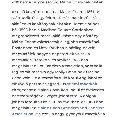
volt barna cirmos szőrük, Maine Shag-nak hívták.
Az első közzétett utalás a Maine Coonra 1861-ből
származik, és egy fekete-fehér macskáról szólt,
akit Jenks kapitánynak hívtak a Horse Marines-
ből. 1895-ben a Madison Square Gardenben
megrendezett macskakiállításon egy nőstény
Maine Coont választottak a legjobb macskának.
Bostonban és New Yorkban a házilag nevelt
macskafélék nagyon népszerűek voltak a
macskakiállításokon, és amikor 1908-ban
megalakult a Cat Fanciers Association, az ötödik
regisztrált macska egy Molly Bond nevű Maine
Coon volt. De a századforduló körül Angliából az
elbűvölő perzsa és egzotikus
sziámi macskák
elterjedése a Maine Coon körülbelül öt évtizedes
népszerűségének végét jelentette. A dolgok
jobbra fordultak az 1960-as években, és 1968-ban
megalakult a
Maine Coon Breeders and Fanciers
Association
. Ma ezek a nagy, gyönyörű macskák a