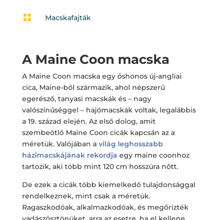

Macskafajták
A Maine Coon macska
A Maine Coon macska egy őshonos új-angliai
cica, Maine-ből származik, ahol népszerű
egerésző, tanyasi macskák és – nagy
valószínűséggel – hajómacskák voltak, legalábbis
a 19. század elején. Az első dolog, amit
szembeötlő Maine Coon cicák kapcsán az a
méretük. Valójában a
világ leghosszabb
házimacskájának rekordja
egy maine coonhoz
tartozik, aki több mint 120 cm hosszúra nőtt.
De ezek a cicák több kiemelkedő tulajdonsággal
rendelkeznek, mint csak a méretük.
Ragaszkodóak, alkalmazkodóak, és megőrizték
vadászösztönüket, arra az esetre, ha el kellene