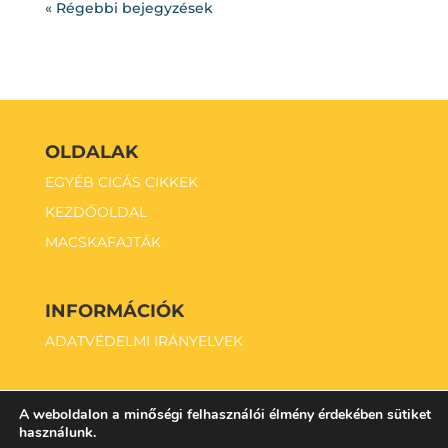
« Régebbi bejegyzések
OLDALAK
EGYÉB CICÁS CIKKEK
KEZDŐOLDAL
MACSKAFAJTÁK
INFORMÁCIÓK
ADATVÉDELMI IRÁNYELVEK
A weboldalon a minőségi felhasználói élmény érdekében sütiket
használunk.