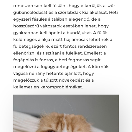
rendszeresen kell fésülni, hogy elkerüljük a szőr
gubancolódását és a szőrlabdák kialakulását. Heti
egyszeri fésülés általában elegendő, de a
hosszúszőrű változatok esetében lehet, hogy
gyakrabban kell ápolni a bundájukat. A fülük
különleges alakja miatt hajlamosak lehetnek a
fülbetegségekre, ezért fontos rendszeresen
ellenőrizni és tisztítani a füleiket. Emellett a
fogápolás is fontos, a heti fogmosás segít
megelőzni a fogágybetegségeket. A körmök
vágása néhány hetente ajánlott, hogy
megelőzzük a túlzott növekedést és a
kellemetlen karomproblémákat.