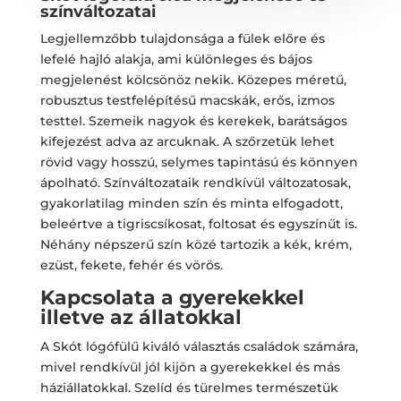
színváltozatai
Legjellemzőbb tulajdonsága a fülek előre és
lefelé hajló alakja, ami különleges és bájos
megjelenést kölcsönöz nekik. Közepes méretű,
robusztus testfelépítésű macskák, erős, izmos
testtel. Szemeik nagyok és kerekek, barátságos
kifejezést adva az arcuknak. A szőrzetük lehet
rövid vagy hosszú, selymes tapintású és könnyen
ápolható. Színváltozataik rendkívül változatosak,
gyakorlatilag minden szín és minta elfogadott,
beleértve a tigriscsíkosat, foltosat és egyszínűt is.
Néhány népszerű szín közé tartozik a kék, krém,
ezüst, fekete, fehér és vörös.
Kapcsolata a gyerekekkel
illetve az állatokkal
A Skót lógófülű kiváló választás családok számára,
mivel rendkívül jól kijön a gyerekekkel és más
háziállatokkal. Szelíd és türelmes természetük