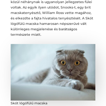
közül néhánynak is ugyanolyan jellegzetes fülei
voltak. Az egyik ilyen utódot, Snooks-t, egy brit
macskatenyésztő, William Ross vette magához,
és elkezdte a fajta hivatalos tenyésztését. A Skót
lógófülű macska hamarosan népszerűvé vált
különleges megjelenése és barátságos
természete miatt.
Skót lógófülű macska