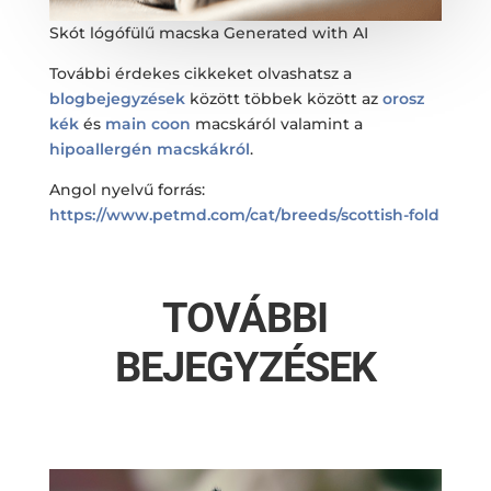
Skót lógófülű macska Generated with AI
További érdekes cikkeket olvashatsz a
blogbejegyzések
között többek között az
orosz
kék
és
main coon
macskáról valamint a
hipoallergén macskákról
.
Angol nyelvű forrás:
https://www.petmd.com/cat/breeds/scottish-fold
TOVÁBBI
BEJEGYZÉSEK