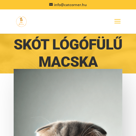
info@catcorner.hu
SKÓT LÓGÓFÜLŰ
MACSKA