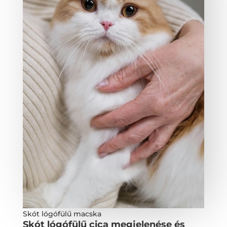
Skót lógófülű macska
Skót lógófülű cica megjelenése és