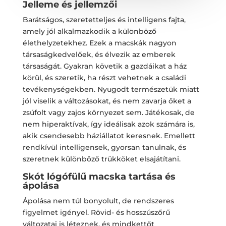
Jelleme és jellemzői
Barátságos, szeretetteljes és intelligens fajta,
amely jól alkalmazkodik a különböző
élethelyzetekhez. Ezek a macskák nagyon
társaságkedvelőek, és élvezik az emberek
társaságát. Gyakran követik a gazdáikat a ház
körül, és szeretik, ha részt vehetnek a családi
tevékenységekben. Nyugodt természetük miatt
jól viselik a változásokat, és nem zavarja őket a
zsúfolt vagy zajos környezet sem. Játékosak, de
nem hiperaktívak, így ideálisak azok számára is,
akik csendesebb háziállatot keresnek. Emellett
rendkívül intelligensek, gyorsan tanulnak, és
szeretnek különböző trükköket elsajátítani.
Skót lógófülű macska tartása és
ápolása
Ápolása nem túl bonyolult, de rendszeres
figyelmet igényel. Rövid- és hosszúszőrű
változatai is léteznek, és mindkettőt